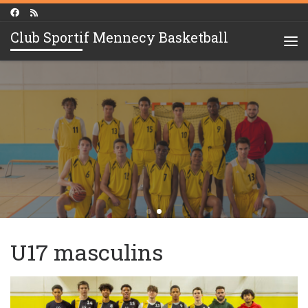
Skip to content
Club Sportif Mennecy Basketball
Me
U17 masculins